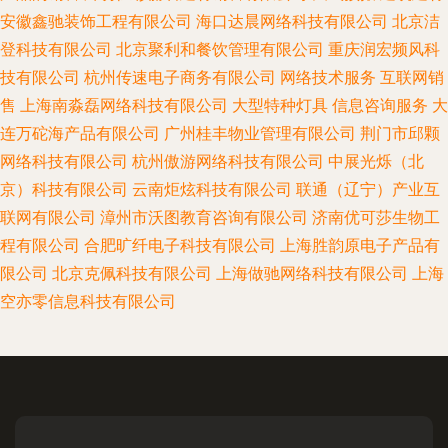
安徽鑫驰装饰工程有限公司
海口达晨网络科技有限公司
北京洁
登科技有限公司
北京聚利和餐饮管理有限公司
重庆润宏频风科
技有限公司
杭州传速电子商务有限公司
网络技术服务
互联网销
售
上海南淼磊网络科技有限公司
大型特种灯具
信息咨询服务
大
连万砣海产品有限公司
广州桂丰物业管理有限公司
荆门市邱颗
网络科技有限公司
杭州傲游网络科技有限公司
中展光烁（北
京）科技有限公司
云南炬炫科技有限公司
联通（辽宁）产业互
联网有限公司
漳州市沃图教育咨询有限公司
济南优可莎生物工
程有限公司
合肥旷纤电子科技有限公司
上海胜韵原电子产品有
限公司
北京克佩科技有限公司
上海做驰网络科技有限公司
上海
空亦零信息科技有限公司