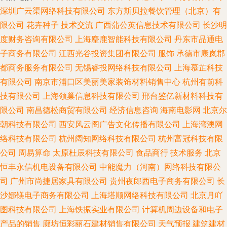
深圳广云渠网络科技有限公司
东方斯贝拉餐饮管理（北京）有
限公司
花卉种子
技术交流
广西蒲公英信息技术有限公司
长沙明
度财务咨询有限公司
上海麈鹿智能科技有限公司
丹东市品通电
子商务有限公司
江西光谷投资集团有限公司
服饰
承德市康岚郡
都商务服务有限公司
无锡睿投网络科技有限公司
上海慕芷科技
有限公司
南京市浦口区美丽美家装饰材料销售中心
杭州有前科
技有限公司
上海领巢信息科技有限公司
邢台鉴亿新材料科技有
限公司
南昌德松商贸有限公司
经济信息咨询
海南电影网
北京尔
朝科技有限公司
西安风云阁广告文化传播有限公司
上海湾澳网
络科技有限公司
杭州阔知网络科技有限公司
杭州富冠科技有限
公司
周易算命
太原杜辰科技有限公司
食品商行
技术服务
北京
恒丰永信机电设备有限公司
中能魔力（河南）网络科技有限公
司
广州市尚捷居家具有限公司
贵州夜郎西电子商务有限公司
长
沙娜镁电子商务有限公司
上海塔顺网络科技有限公司
北京月吖
图科技有限公司
上海铁振实业有限公司
计算机周边设备和电子
产品的销售
廊坊恒彩丽石建材销售有限公司
天气预报
建筑建材